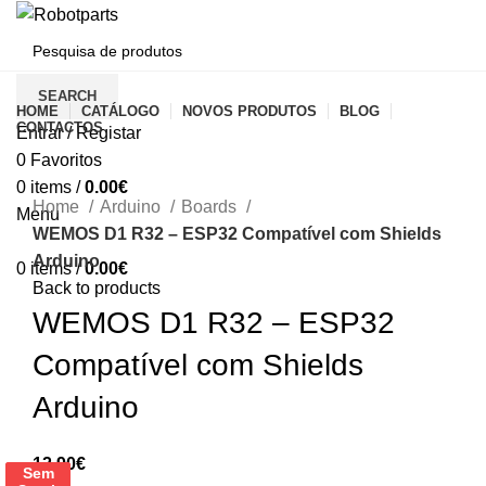
CATEGORIAS
SEARCH
HOME
CATÁLOGO
NOVOS PRODUTOS
BLOG
CONTACTOS
Entrar / Registar
0
Favoritos
Click to enlarge
0
items
/
0.00
€
Home
Arduino
Boards
Menu
WEMOS D1 R32 – ESP32 Compatível com Shields
Arduino
0
items
/
0.00
€
Back to products
WEMOS D1 R32 – ESP32
Compatível com Shields
Arduino
12.90
€
Sem
Sem