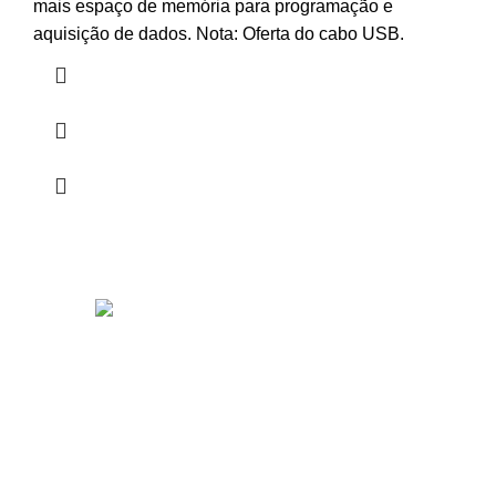
mais espaço de memória para programação e
aquisição de dados. Nota: Oferta do cabo USB.
TERMOS E CONDIÇÕES DE COMPRA
ENVIO DE ENCOMENDAS
POLÍTICA DE PRIVACIDADE
POLÍTICA DE COOKIES
LIVRO DE RECLAMAÇÕES ONLINE
ROBOTPARTS
2023 TODOS OS DIREITOS RESERVADOS.
DESENVOLVIDO POR:
DOMINIOS.PT