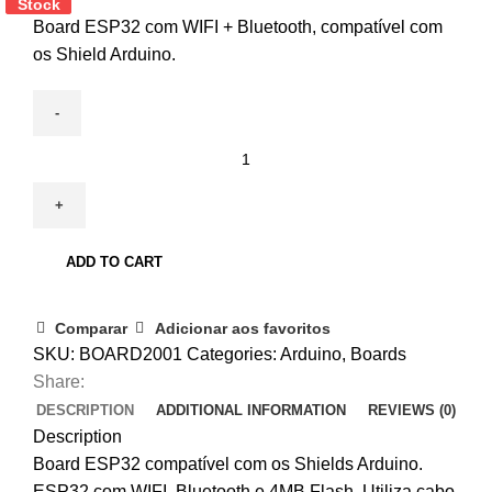
Stock
Stock
Board ESP32 com WIFI + Bluetooth, compatível com
os Shield Arduino.
WEMOS
D1
R32
–
ESP32
ADD TO CART
Compatível
com
Comparar
Adicionar aos favoritos
Shields
SKU:
BOARD2001
Categories:
Arduino
,
Boards
Arduino
Share:
quantity
DESCRIPTION
ADDITIONAL INFORMATION
REVIEWS (0)
Description
Board ESP32 compatível com os Shields Arduino.
ESP32 com WIFI, Bluetooth e 4MB Flash. Utiliza cabo