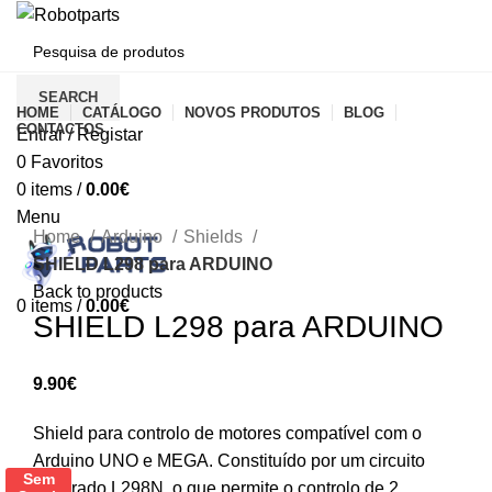
CATEGORIAS
SEARCH
HOME
CATÁLOGO
NOVOS PRODUTOS
BLOG
CONTACTOS
Entrar / Registar
0
Favoritos
0
items
/
0.00
€
Click to enlarge
Menu
Home
Arduino
Shields
SHIELD L298 para ARDUINO
Back to products
0
items
/
0.00
€
SHIELD L298 para ARDUINO
9.90
€
Shield para controlo de motores compatível com o
Arduino UNO e MEGA. Constituído por um circuito
Sem
integrado L298N, o que permite o controlo de 2