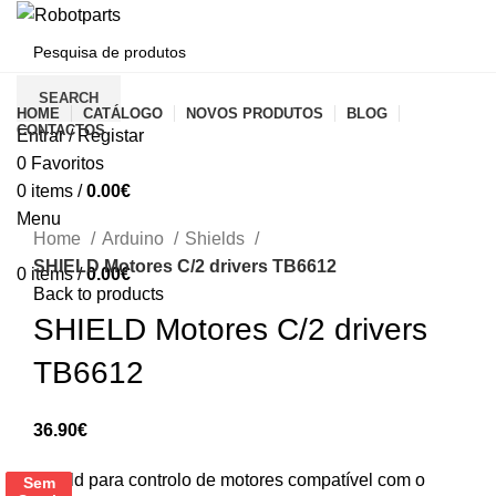
CATEGORIAS
SEARCH
HOME
CATÁLOGO
NOVOS PRODUTOS
BLOG
CONTACTOS
Entrar / Registar
0
Favoritos
0
items
/
0.00
€
Click to enlarge
Menu
Home
Arduino
Shields
SHIELD Motores C/2 drivers TB6612
0
items
/
0.00
€
Back to products
SHIELD Motores C/2 drivers
TB6612
36.90
€
Shield para controlo de motores compatível com o
Sem
Sem