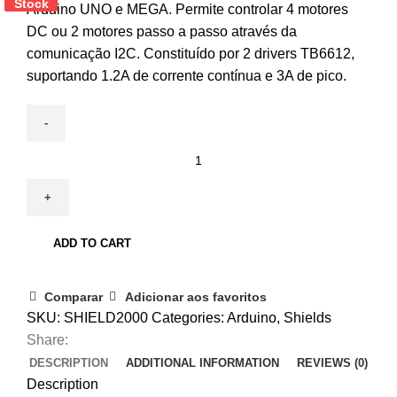
Stock
Stock
Arduino UNO e MEGA. Permite controlar 4 motores
DC ou 2 motores passo a passo através da
comunicação I2C. Constituído por 2 drivers TB6612,
suportando 1.2A de corrente contínua e 3A de pico.
SHIELD
Motores
C/2
drivers
TB6612
ADD TO CART
quantity
Comparar
Adicionar aos favoritos
SKU:
SHIELD2000
Categories:
Arduino
,
Shields
Share:
DESCRIPTION
ADDITIONAL INFORMATION
REVIEWS (0)
Description