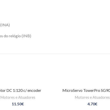
 (INA)
os do relógio (INB)
or DC 1:120 c/ encoder
MicroServo TowerPro SG90
Motores e Atuadores
Motores e Atuadores
11.50
€
4.70
€