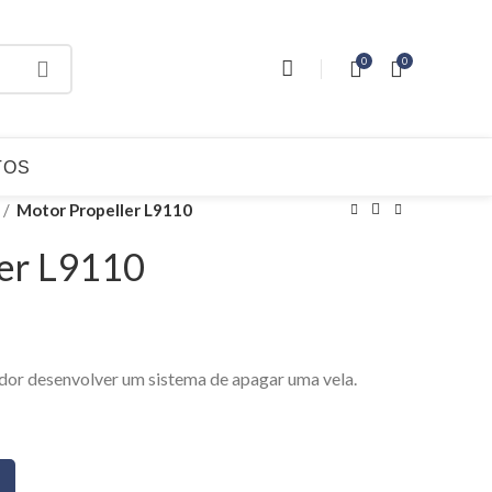
0
0
TOS
Motor Propeller L9110
ler L9110
ador desenvolver um sistema de apagar uma vela.