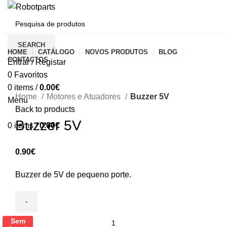
CATEGORIAS
SEARCH
HOME
CATÁLOGO
NOVOS PRODUTOS
BLOG
CONTACTOS
Entrar / Registar
0
Favoritos
Click to enlarge
0
items
/
0.00
€
Home
Motores e Atuadores
Buzzer 5V
Menu
Back to products
Buzzer 5V
0
items
/
0.00
€
0.90
€
Buzzer de 5V de pequeno porte.
Buzzer
Sem