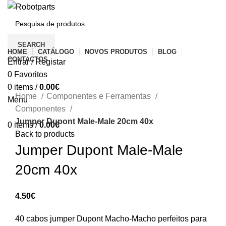
CATEGORIAS
SEARCH
HOME
CATÁLOGO
NOVOS PRODUTOS
BLOG
CONTACTOS
Entrar / Registar
0
Favoritos
Click to enlarge
0
items
/
0.00
€
Home
Componentes e Ferramentas
Menu
Componentes
Jumper Dupont Male-Male 20cm 40x
0
items
/
0.00
€
Back to products
Jumper Dupont Male-Male
20cm 40x
4.50
€
40 cabos jumper Dupont Macho-Macho perfeitos para